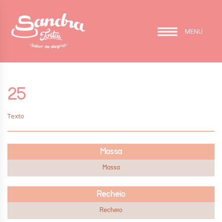
MENU
25
Texto
Massa
Massa
Recheio
Recheio