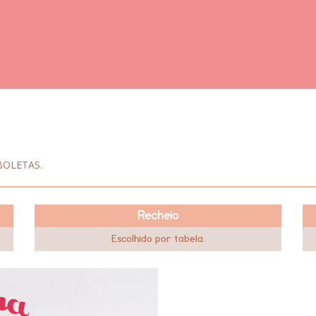
BOLETAS.
Recheio
Escolhido por tabela.